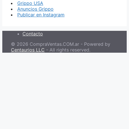
Grippo USA
Anuncios Grippo
Publicar en Instagram
Contacto
© 2026 CompraVentas.COM.ar - Powered by
Centaurios LLC
- All rights reserved.