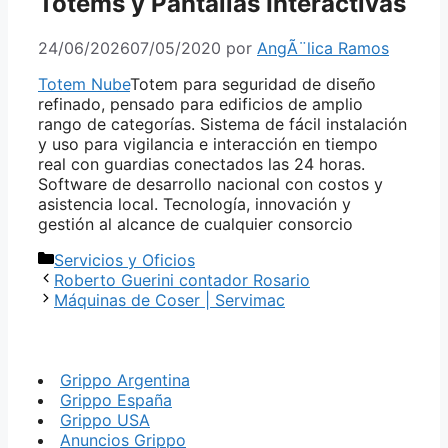
Totems y Pantallas Interactivas
24/06/2026
07/05/2020
por
AngÃ¨lica Ramos
Totem Nube
Totem para seguridad de diseño
refinado, pensado para edificios de amplio
rango de categorías. Sistema de fácil instalación
y uso para vigilancia e interacción en tiempo
real con guardias conectados las 24 horas.
Software de desarrollo nacional con costos y
asistencia local. Tecnología, innovación y
gestión al alcance de cualquier consorcio
Categorías
Servicios y Oficios
Roberto Guerini contador Rosario
Máquinas de Coser | Servimac
Grippo Argentina
Grippo España
Grippo USA
Anuncios Grippo