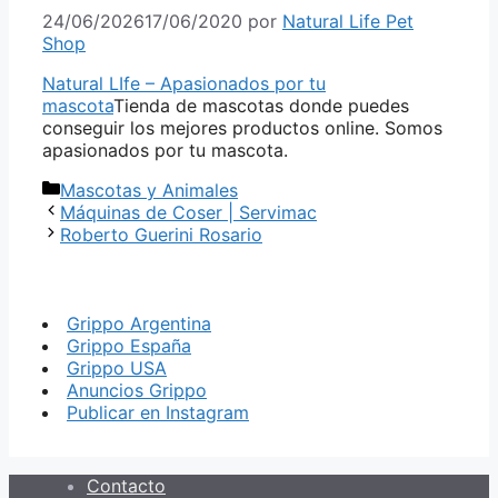
24/06/2026
17/06/2020
por
Natural Life Pet
Shop
Natural LIfe – Apasionados por tu
mascota
Tienda de mascotas donde puedes
conseguir los mejores productos online. Somos
apasionados por tu mascota.
Categorías
Mascotas y Animales
Máquinas de Coser | Servimac
Roberto Guerini Rosario
Grippo Argentina
Grippo España
Grippo USA
Anuncios Grippo
Publicar en Instagram
Contacto