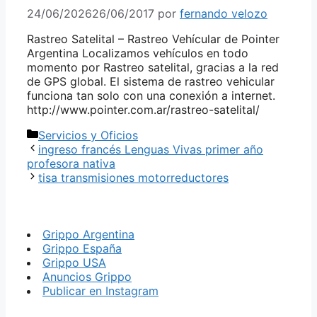
24/06/2026
26/06/2017
por
fernando velozo
Rastreo Satelital – Rastreo Vehícular de Pointer
Argentina Localizamos vehículos en todo
momento por Rastreo satelital, gracias a la red
de GPS global. El sistema de rastreo vehicular
funciona tan solo con una conexión a internet.
http://www.pointer.com.ar/rastreo-satelital/
Categorías
Servicios y Oficios
ingreso francés Lenguas Vivas primer año
profesora nativa
tisa transmisiones motorreductores
Grippo Argentina
Grippo España
Grippo USA
Anuncios Grippo
Publicar en Instagram