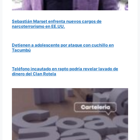
Sebastián Marset enfrenta nuevos cargos de
narcoterrorismo en EE.UU.
Detienen a adolescente por ataque con cuchillo en
Tacumbú
Teléfono incautado en rapto podría revelar lavado de
dinero del Clan Rotela