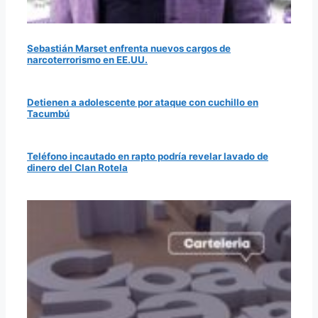
Sebastián Marset enfrenta nuevos cargos de
narcoterrorismo en EE.UU.
Detienen a adolescente por ataque con cuchillo en
Tacumbú
Teléfono incautado en rapto podría revelar lavado de
dinero del Clan Rotela